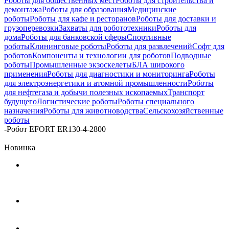
Роботы для общественных мест
Роботы для строительства и
демонтажа
Роботы для образования
Медицинские
роботы
Роботы для кафе и ресторанов
Роботы для доставки и
грузоперевозки
Захваты для робототехники
Роботы для
дома
Роботы для банковской сферы
Спортивные
роботы
Клининговые роботы
Роботы для развлечений
Софт для
роботов
Компоненты и технологии для роботов
Подводные
роботы
Промышленные экзоскелеты
БЛА широкого
применения
Роботы для диагностики и мониторинга
Роботы
для электроэнергетики и атомной промышленности
Роботы
для нефтегаза и добычи полезных ископаемых
Транспорт
будущего
Логистические роботы
Роботы специального
назначения
Роботы для животноводства
Сельскохозяйственные
роботы
-
Робот EFORT ER130-4-2800
Новинка