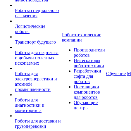
Роботы специального
назначения
Логистические
роботы
Робототехнические
компании
Транспорт будущего
Производители
Роботы для нефтегаза
роботов
и добычи полезных
Интеграторы
ископаемых
робототехники
Разработчики
Роботы для
Обучение
М
софта для
электроэнергетики и
роботов
атомной
Поставщики
промышленности
компонентов
для роботов
Роботы для
Обучающие
диагностики и
центры
мониторинга
Роботы для доставки и
грузоперевозки