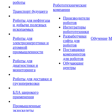
роботы
Робототехнические
компании
Транспорт будущего
Производители
Роботы для нефтегаза
роботов
и добычи полезных
Интеграторы
ископаемых
робототехники
Разработчики
Роботы для
Обучение
М
софта для
электроэнергетики и
роботов
атомной
Поставщики
промышленности
компонентов
для роботов
Роботы для
Обучающие
диагностики и
центры
мониторинга
Роботы для доставки и
грузоперевозки
БЛА широкого
применения
Промышленные
экзоскелеты