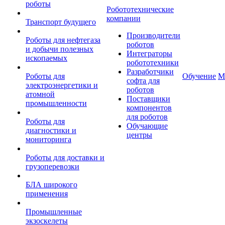
роботы
Робототехнические
компании
Транспорт будущего
Производители
Роботы для нефтегаза
роботов
и добычи полезных
Интеграторы
ископаемых
робототехники
Разработчики
Роботы для
Обучение
М
софта для
электроэнергетики и
роботов
атомной
Поставщики
промышленности
компонентов
для роботов
Роботы для
Обучающие
диагностики и
центры
мониторинга
Роботы для доставки и
грузоперевозки
БЛА широкого
применения
Промышленные
экзоскелеты