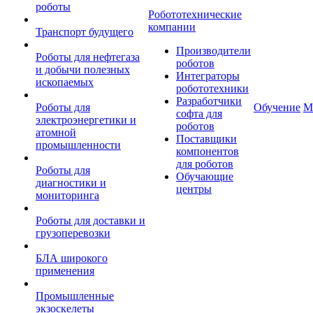
роботы
Робототехнические
компании
Транспорт будущего
Производители
Роботы для нефтегаза
роботов
и добычи полезных
Интеграторы
ископаемых
робототехники
Разработчики
Роботы для
Обучение
М
софта для
электроэнергетики и
роботов
атомной
Поставщики
промышленности
компонентов
для роботов
Роботы для
Обучающие
диагностики и
центры
мониторинга
Роботы для доставки и
грузоперевозки
БЛА широкого
применения
Промышленные
экзоскелеты