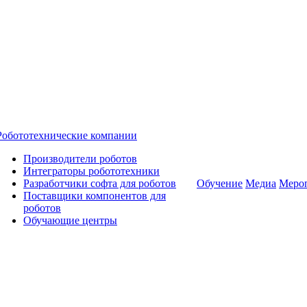
Робототехнические компании
Производители роботов
Интеграторы робототехники
Разработчики софта для роботов
Обучение
Медиа
Меро
Поставщики компонентов для
роботов
Обучающие центры