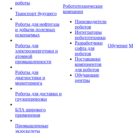
роботы
Робототехнические
компании
Транспорт будущего
Производители
Роботы для нефтегаза
роботов
и добычи полезных
Интеграторы
ископаемых
робототехники
Разработчики
Роботы для
Обучение
М
софта для
электроэнергетики и
роботов
атомной
Поставщики
промышленности
компонентов
для роботов
Роботы для
Обучающие
диагностики и
центры
мониторинга
Роботы для доставки и
грузоперевозки
БЛА широкого
применения
Промышленные
экзоскелеты