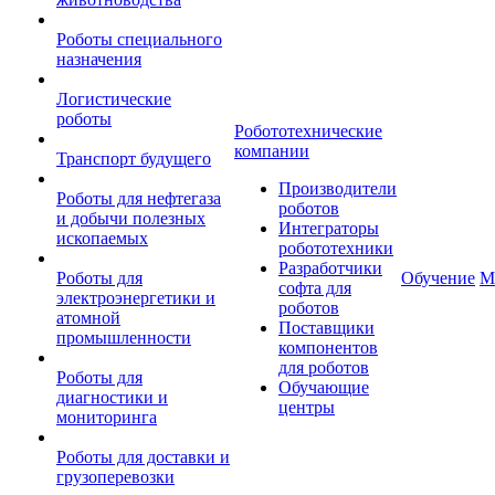
Роботы специального
назначения
Логистические
роботы
Робототехнические
компании
Транспорт будущего
Производители
Роботы для нефтегаза
роботов
и добычи полезных
Интеграторы
ископаемых
робототехники
Разработчики
Роботы для
Обучение
М
софта для
электроэнергетики и
роботов
атомной
Поставщики
промышленности
компонентов
для роботов
Роботы для
Обучающие
диагностики и
центры
мониторинга
Роботы для доставки и
грузоперевозки