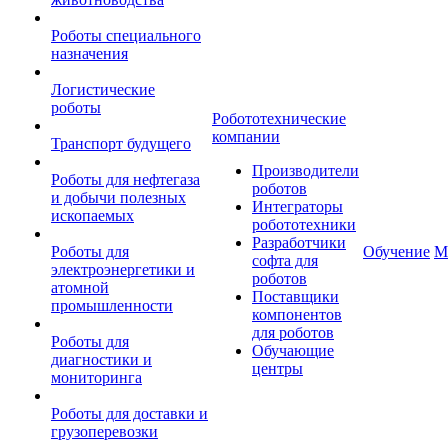
Роботы специального
назначения
Логистические
роботы
Робототехнические
компании
Транспорт будущего
Производители
Роботы для нефтегаза
роботов
и добычи полезных
Интеграторы
ископаемых
робототехники
Разработчики
Роботы для
Обучение
М
софта для
электроэнергетики и
роботов
атомной
Поставщики
промышленности
компонентов
для роботов
Роботы для
Обучающие
диагностики и
центры
мониторинга
Роботы для доставки и
грузоперевозки