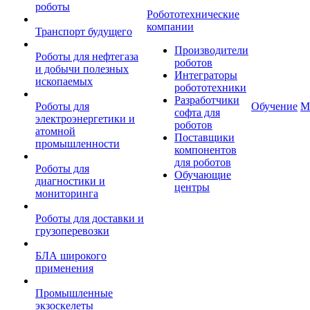
роботы
Робототехнические
компании
Транспорт будущего
Производители
Роботы для нефтегаза
роботов
и добычи полезных
Интеграторы
ископаемых
робототехники
Разработчики
Роботы для
Обучение
М
софта для
электроэнергетики и
роботов
атомной
Поставщики
промышленности
компонентов
для роботов
Роботы для
Обучающие
диагностики и
центры
мониторинга
Роботы для доставки и
грузоперевозки
БЛА широкого
применения
Промышленные
экзоскелеты