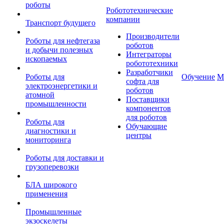
роботы
Робототехнические
компании
Транспорт будущего
Производители
Роботы для нефтегаза
роботов
и добычи полезных
Интеграторы
ископаемых
робототехники
Разработчики
Роботы для
Обучение
М
софта для
электроэнергетики и
роботов
атомной
Поставщики
промышленности
компонентов
для роботов
Роботы для
Обучающие
диагностики и
центры
мониторинга
Роботы для доставки и
грузоперевозки
БЛА широкого
применения
Промышленные
экзоскелеты