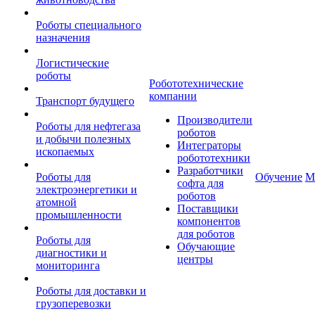
Роботы специального
назначения
Логистические
роботы
Робототехнические
компании
Транспорт будущего
Производители
Роботы для нефтегаза
роботов
и добычи полезных
Интеграторы
ископаемых
робототехники
Разработчики
Роботы для
Обучение
М
софта для
электроэнергетики и
роботов
атомной
Поставщики
промышленности
компонентов
для роботов
Роботы для
Обучающие
диагностики и
центры
мониторинга
Роботы для доставки и
грузоперевозки