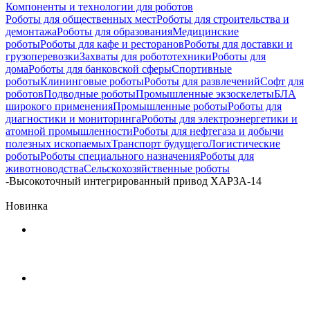
Компоненты и технологии для роботов
Роботы для общественных мест
Роботы для строительства и
демонтажа
Роботы для образования
Медицинские
роботы
Роботы для кафе и ресторанов
Роботы для доставки и
грузоперевозки
Захваты для робототехники
Роботы для
дома
Роботы для банковской сферы
Спортивные
роботы
Клининговые роботы
Роботы для развлечений
Софт для
роботов
Подводные роботы
Промышленные экзоскелеты
БЛА
широкого применения
Промышленные роботы
Роботы для
диагностики и мониторинга
Роботы для электроэнергетики и
атомной промышленности
Роботы для нефтегаза и добычи
полезных ископаемых
Транспорт будущего
Логистические
роботы
Роботы специального назначения
Роботы для
животноводства
Сельскохозяйственные роботы
-
Высокоточный интегрированный привод ХАРЗА-14
Новинка