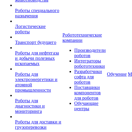
Роботы специального
назначения
Логистические
роботы
Робототехнические
компании
Транспорт будущего
Производители
Роботы для нефтегаза
роботов
и добычи полезных
Интеграторы
ископаемых
робототехники
Разработчики
Роботы для
Обучение
М
софта для
электроэнергетики и
роботов
атомной
Поставщики
промышленности
компонентов
для роботов
Роботы для
Обучающие
диагностики и
центры
мониторинга
Роботы для доставки и
грузоперевозки