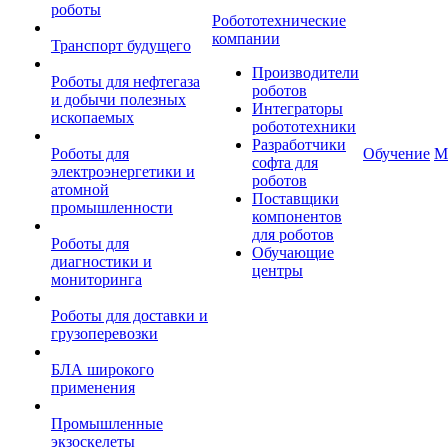
роботы
Робототехнические
компании
Транспорт будущего
Производители
Роботы для нефтегаза
роботов
и добычи полезных
Интеграторы
ископаемых
робототехники
Разработчики
Роботы для
Обучение
М
софта для
электроэнергетики и
роботов
атомной
Поставщики
промышленности
компонентов
для роботов
Роботы для
Обучающие
диагностики и
центры
мониторинга
Роботы для доставки и
грузоперевозки
БЛА широкого
применения
Промышленные
экзоскелеты