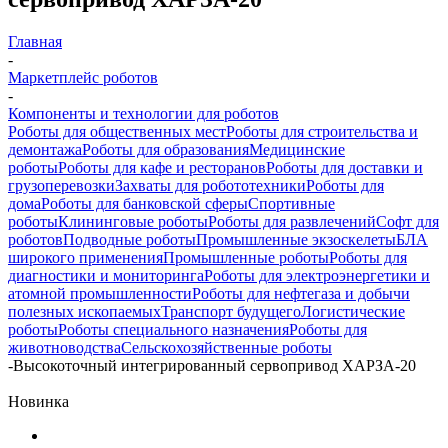
Главная
-
Маркетплейс роботов
-
Компоненты и технологии для роботов
Роботы для общественных мест
Роботы для строительства и
демонтажа
Роботы для образования
Медицинские
роботы
Роботы для кафе и ресторанов
Роботы для доставки и
грузоперевозки
Захваты для робототехники
Роботы для
дома
Роботы для банковской сферы
Спортивные
роботы
Клининговые роботы
Роботы для развлечений
Софт для
роботов
Подводные роботы
Промышленные экзоскелеты
БЛА
широкого применения
Промышленные роботы
Роботы для
диагностики и мониторинга
Роботы для электроэнергетики и
атомной промышленности
Роботы для нефтегаза и добычи
полезных ископаемых
Транспорт будущего
Логистические
роботы
Роботы специального назначения
Роботы для
животноводства
Сельскохозяйственные роботы
-
Высокоточный интегрированный сервопривод ХАРЗА-20
Новинка