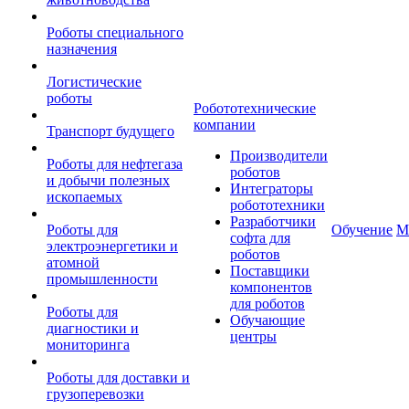
Роботы специального
назначения
Логистические
роботы
Робототехнические
компании
Транспорт будущего
Производители
Роботы для нефтегаза
роботов
и добычи полезных
Интеграторы
ископаемых
робототехники
Разработчики
Роботы для
Обучение
М
софта для
электроэнергетики и
роботов
атомной
Поставщики
промышленности
компонентов
для роботов
Роботы для
Обучающие
диагностики и
центры
мониторинга
Роботы для доставки и
грузоперевозки