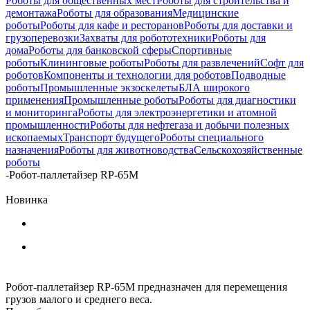
Роботы для общественных мест
Роботы для строительства и
демонтажа
Роботы для образования
Медицинские
роботы
Роботы для кафе и ресторанов
Роботы для доставки и
грузоперевозки
Захваты для робототехники
Роботы для
дома
Роботы для банковской сферы
Спортивные
роботы
Клининговые роботы
Роботы для развлечений
Софт для
роботов
Компоненты и технологии для роботов
Подводные
роботы
Промышленные экзоскелеты
БЛА широкого
применения
Промышленные роботы
Роботы для диагностики
и мониторинга
Роботы для электроэнергетики и атомной
промышленности
Роботы для нефтегаза и добычи полезных
ископаемых
Транспорт будущего
Роботы специального
назначения
Роботы для животноводства
Сельскохозяйственные
роботы
-
Робот-паллетайзер RP-65M
Новинка
Робот-паллетайзер RP-65M предназначен для перемещения
грузов малого и среднего веса.