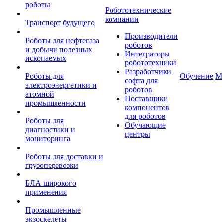
роботы
Робототехнические
компании
Транспорт будущего
Производители
Роботы для нефтегаза
роботов
и добычи полезных
Интеграторы
ископаемых
робототехники
Разработчики
Роботы для
Обучение
М
софта для
электроэнергетики и
роботов
атомной
Поставщики
промышленности
компонентов
для роботов
Роботы для
Обучающие
диагностики и
центры
мониторинга
Роботы для доставки и
грузоперевозки
БЛА широкого
применения
Промышленные
экзоскелеты