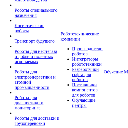
Роботы специального
назначения
Логистические
роботы
Робототехнические
компании
Транспорт будущего
Производители
Роботы для нефтегаза
роботов
и добычи полезных
Интеграторы
ископаемых
робототехники
Разработчики
Роботы для
Обучение
М
софта для
электроэнергетики и
роботов
атомной
Поставщики
промышленности
компонентов
для роботов
Роботы для
Обучающие
диагностики и
центры
мониторинга
Роботы для доставки и
грузоперевозки