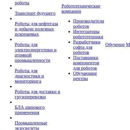
роботы
Робототехнические
компании
Транспорт будущего
Производители
Роботы для нефтегаза
роботов
и добычи полезных
Интеграторы
ископаемых
робототехники
Разработчики
Роботы для
Обучение
М
софта для
электроэнергетики и
роботов
атомной
Поставщики
промышленности
компонентов
для роботов
Роботы для
Обучающие
диагностики и
центры
мониторинга
Роботы для доставки и
грузоперевозки
БЛА широкого
применения
Промышленные
экзоскелеты