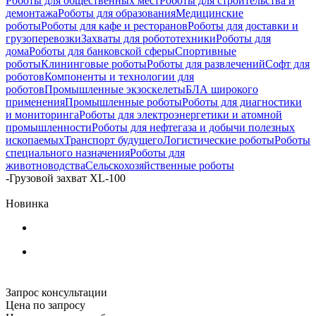
Роботы для общественных мест
Роботы для строительства и
демонтажа
Роботы для образования
Медицинские
роботы
Роботы для кафе и ресторанов
Роботы для доставки и
грузоперевозки
Захваты для робототехники
Роботы для
дома
Роботы для банковской сферы
Спортивные
роботы
Клининговые роботы
Роботы для развлечений
Софт для
роботов
Компоненты и технологии для
роботов
Промышленные экзоскелеты
БЛА широкого
применения
Промышленные роботы
Роботы для диагностики
и мониторинга
Роботы для электроэнергетики и атомной
промышленности
Роботы для нефтегаза и добычи полезных
ископаемых
Транспорт будущего
Логистические роботы
Роботы
специального назначения
Роботы для
животноводства
Сельскохозяйственные роботы
-
Грузовой захват XL-100
Новинка
Запрос консультации
Цена по запросу