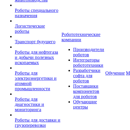
Роботы специального
назначения
Логистические
роботы
Робототехнические
компании
Транспорт будущего
Производители
Роботы для нефтегаза
роботов
и добычи полезных
Интеграторы
ископаемых
робототехники
Разработчики
Роботы для
Обучение
М
софта для
электроэнергетики и
роботов
атомной
Поставщики
промышленности
компонентов
для роботов
Роботы для
Обучающие
диагностики и
центры
мониторинга
Роботы для доставки и
грузоперевозки