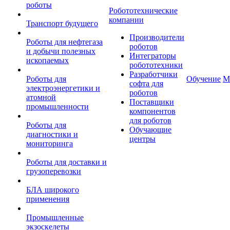
роботы
Робототехнические
компании
Транспорт будущего
Производители
Роботы для нефтегаза
роботов
и добычи полезных
Интеграторы
ископаемых
робототехники
Разработчики
Роботы для
Обучение
М
софта для
электроэнергетики и
роботов
атомной
Поставщики
промышленности
компонентов
для роботов
Роботы для
Обучающие
диагностики и
центры
мониторинга
Роботы для доставки и
грузоперевозки
БЛА широкого
применения
Промышленные
экзоскелеты