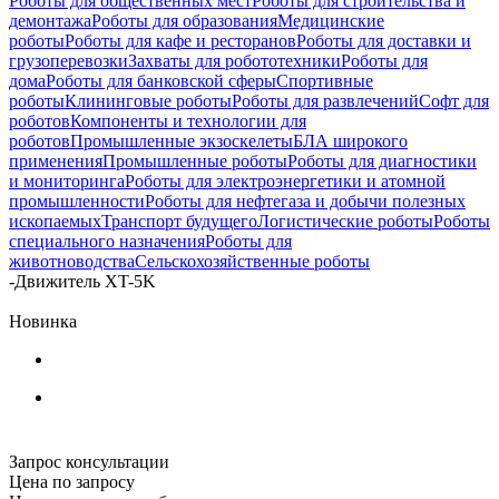
Роботы для общественных мест
Роботы для строительства и
демонтажа
Роботы для образования
Медицинские
роботы
Роботы для кафе и ресторанов
Роботы для доставки и
грузоперевозки
Захваты для робототехники
Роботы для
дома
Роботы для банковской сферы
Спортивные
роботы
Клининговые роботы
Роботы для развлечений
Софт для
роботов
Компоненты и технологии для
роботов
Промышленные экзоскелеты
БЛА широкого
применения
Промышленные роботы
Роботы для диагностики
и мониторинга
Роботы для электроэнергетики и атомной
промышленности
Роботы для нефтегаза и добычи полезных
ископаемых
Транспорт будущего
Логистические роботы
Роботы
специального назначения
Роботы для
животноводства
Сельскохозяйственные роботы
-
Движитель XT-5K
Новинка
Запрос консультации
Цена по запросу