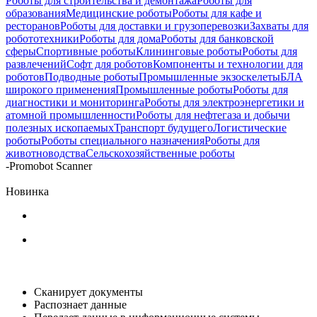
Роботы для строительства и демонтажа
Роботы для
образования
Медицинские роботы
Роботы для кафе и
ресторанов
Роботы для доставки и грузоперевозки
Захваты для
робототехники
Роботы для дома
Роботы для банковской
сферы
Спортивные роботы
Клининговые роботы
Роботы для
развлечений
Софт для роботов
Компоненты и технологии для
роботов
Подводные роботы
Промышленные экзоскелеты
БЛА
широкого применения
Промышленные роботы
Роботы для
диагностики и мониторинга
Роботы для электроэнергетики и
атомной промышленности
Роботы для нефтегаза и добычи
полезных ископаемых
Транспорт будущего
Логистические
роботы
Роботы специального назначения
Роботы для
животноводства
Сельскохозяйственные роботы
-
Promobot Scanner
Новинка
Сканирует документы
Распознает данные