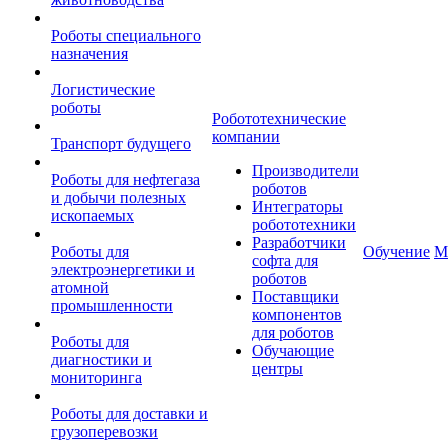
Роботы специального
назначения
Логистические
роботы
Робототехнические
компании
Транспорт будущего
Производители
Роботы для нефтегаза
роботов
и добычи полезных
Интеграторы
ископаемых
робототехники
Разработчики
Роботы для
Обучение
М
софта для
электроэнергетики и
роботов
атомной
Поставщики
промышленности
компонентов
для роботов
Роботы для
Обучающие
диагностики и
центры
мониторинга
Роботы для доставки и
грузоперевозки