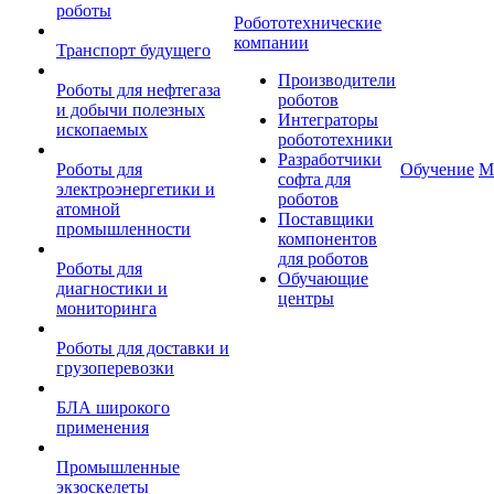
роботы
Робототехнические
компании
Транспорт будущего
Производители
Роботы для нефтегаза
роботов
и добычи полезных
Интеграторы
ископаемых
робототехники
Разработчики
Роботы для
Обучение
М
софта для
электроэнергетики и
роботов
атомной
Поставщики
промышленности
компонентов
для роботов
Роботы для
Обучающие
диагностики и
центры
мониторинга
Роботы для доставки и
грузоперевозки
БЛА широкого
применения
Промышленные
экзоскелеты