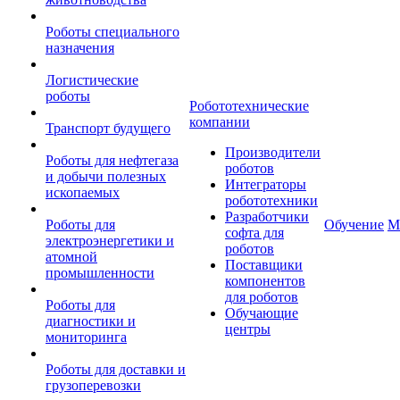
Роботы специального
назначения
Логистические
роботы
Робототехнические
компании
Транспорт будущего
Производители
Роботы для нефтегаза
роботов
и добычи полезных
Интеграторы
ископаемых
робототехники
Разработчики
Роботы для
Обучение
М
софта для
электроэнергетики и
роботов
атомной
Поставщики
промышленности
компонентов
для роботов
Роботы для
Обучающие
диагностики и
центры
мониторинга
Роботы для доставки и
грузоперевозки