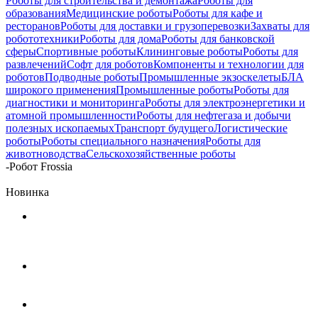
Роботы для строительства и демонтажа
Роботы для
образования
Медицинские роботы
Роботы для кафе и
ресторанов
Роботы для доставки и грузоперевозки
Захваты для
робототехники
Роботы для дома
Роботы для банковской
сферы
Спортивные роботы
Клининговые роботы
Роботы для
развлечений
Софт для роботов
Компоненты и технологии для
роботов
Подводные роботы
Промышленные экзоскелеты
БЛА
широкого применения
Промышленные роботы
Роботы для
диагностики и мониторинга
Роботы для электроэнергетики и
атомной промышленности
Роботы для нефтегаза и добычи
полезных ископаемых
Транспорт будущего
Логистические
роботы
Роботы специального назначения
Роботы для
животноводства
Сельскохозяйственные роботы
-
Робот Frossia
Новинка