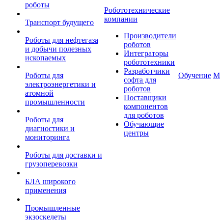
роботы
Робототехнические
компании
Транспорт будущего
Производители
Роботы для нефтегаза
роботов
и добычи полезных
Интеграторы
ископаемых
робототехники
Разработчики
Роботы для
Обучение
М
софта для
электроэнергетики и
роботов
атомной
Поставщики
промышленности
компонентов
для роботов
Роботы для
Обучающие
диагностики и
центры
мониторинга
Роботы для доставки и
грузоперевозки
БЛА широкого
применения
Промышленные
экзоскелеты