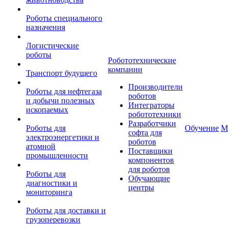
Роботы специального
назначения
Логистические
роботы
Робототехнические
компании
Транспорт будущего
Производители
Роботы для нефтегаза
роботов
и добычи полезных
Интеграторы
ископаемых
робототехники
Разработчики
Роботы для
Обучение
М
софта для
электроэнергетики и
роботов
атомной
Поставщики
промышленности
компонентов
для роботов
Роботы для
Обучающие
диагностики и
центры
мониторинга
Роботы для доставки и
грузоперевозки