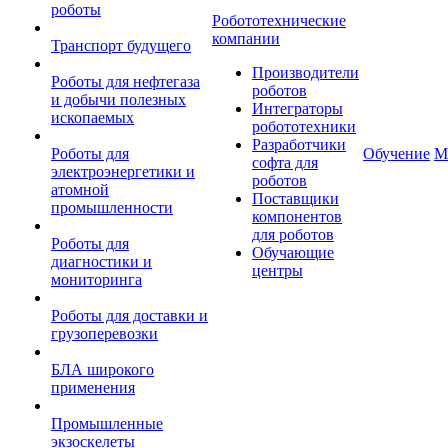
роботы
Робототехнические
компании
Транспорт будущего
Производители
Роботы для нефтегаза
роботов
и добычи полезных
Интеграторы
ископаемых
робототехники
Разработчики
Роботы для
Обучение
М
софта для
электроэнергетики и
роботов
атомной
Поставщики
промышленности
компонентов
для роботов
Роботы для
Обучающие
диагностики и
центры
мониторинга
Роботы для доставки и
грузоперевозки
БЛА широкого
применения
Промышленные
экзоскелеты