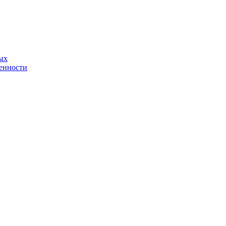
ых
енности