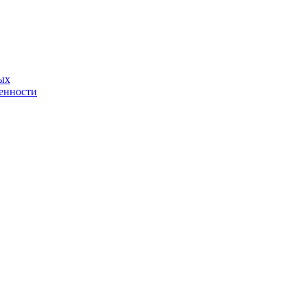
ых
енности