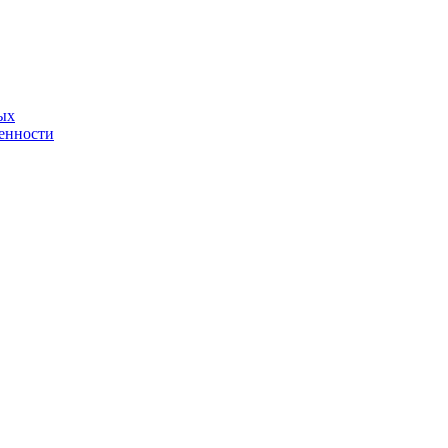
ых
енности